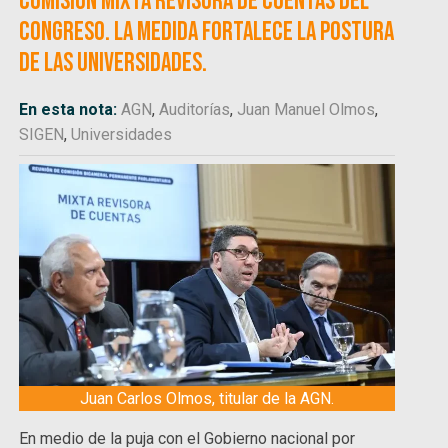
Comisión Mixta Revisora de Cuentas del
Congreso. La medida fortalece la postura
de las universidades.
En esta nota:
AGN
,
Auditorías
,
Juan Manuel Olmos
,
SIGEN
,
Universidades
Juan Carlos Olmos, titular de la AGN.
En medio de la puja con el Gobierno nacional por