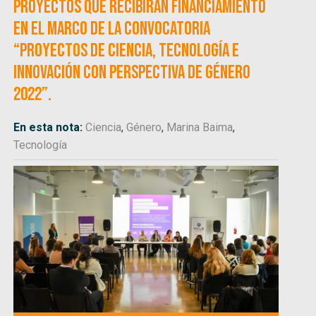
proyectos que recibirán financiamiento
en el marco de la convocatoria
“Proyectos de Ciencia, Tecnología e
Innovación con Perspectiva de Género
2022”.
En esta nota:
Ciencia
,
Género
,
Marina Baima
,
Tecnología