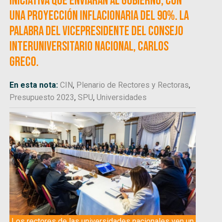
iniciativa que enviarán al Gobierno, con
una proyección inflacionaria del 90%. La
palabra del vicepresidente del Consejo
Interuniversitario Nacional, Carlos
Greco.
En esta nota:
CIN
,
Plenario de Rectores y Rectoras
,
Presupuesto 2023
,
SPU
,
Universidades
Los rectores de las universidades nacionales ven un