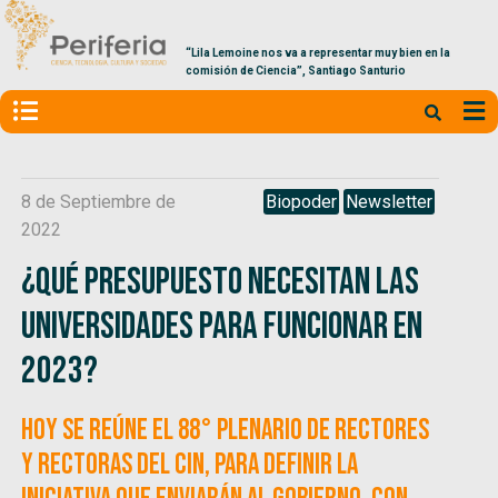
“Lila Lemoine nos va a representar muy bien en la
comisión de Ciencia”, Santiago Santurio
8 de Septiembre de
Biopoder
Newsletter
2022
¿Qué presupuesto necesitan las
universidades para funcionar en
2023?
Hoy se reúne el 88° plenario de rectores
y rectoras del CIN, para definir la