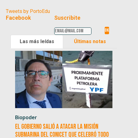
Tweets by PortoEdu
Facebook
Suscribite
Las más leídas
Últimas notas
Biopoder
El Gobierno salió a atacar la misión
submarina del CONICET que celebró todo