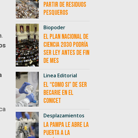
partir de residuos
pesqueros
Biopoder
a.
El Plan Nacional de
Ciencia 2030 podría
cos
ser ley antes de fin
de mes
a
Linea Editorial
El “como si” de ser
becarie en el
CONICET
ica
Desplazamientos
La Pampa le abre la
puerta a la