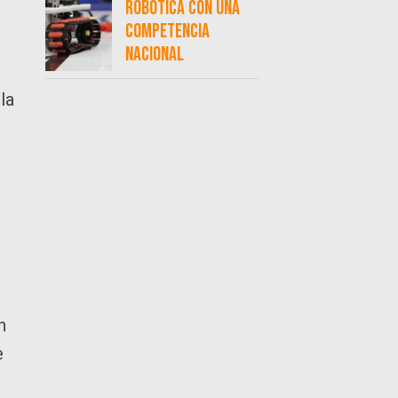
robótica con una
competencia
s
nacional
la
n
e