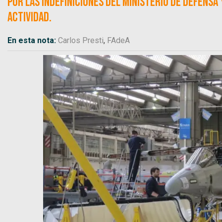
por las indefiniciones del Ministerio de Defens
actividad.
En esta nota:
Carlos Presti
,
FAdeA