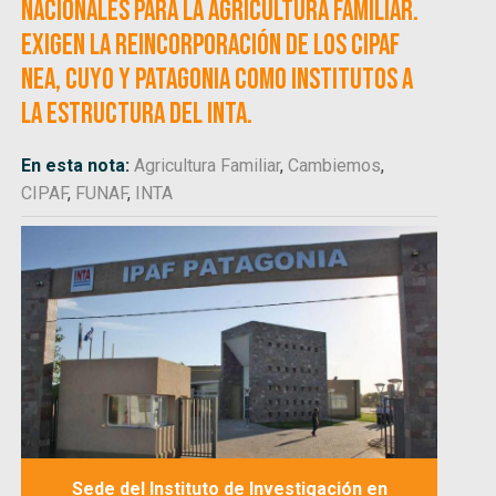
Nacionales para la Agricultura Familiar.
Exigen la reincorporación de los CIPAF
NEA, Cuyo y Patagonia como Institutos a
la estructura del INTA.
En esta nota:
Agricultura Familiar
,
Cambiemos
,
CIPAF
,
FUNAF
,
INTA
Sede del Instituto de Investigación en