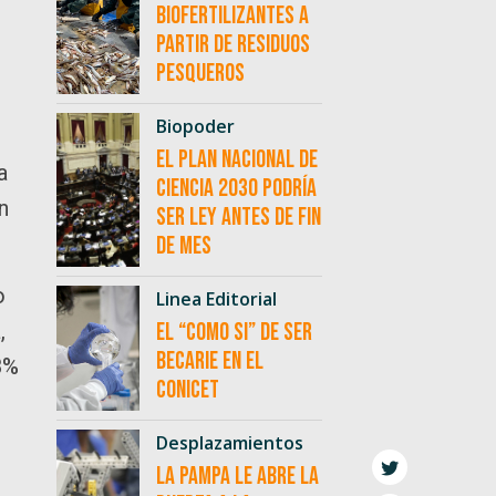
biofertilizantes a
partir de residuos
pesqueros
Biopoder
El Plan Nacional de
a
Ciencia 2030 podría
n
ser ley antes de fin
de mes
o
Linea Editorial
,
El “como si” de ser
becarie en el
8%
CONICET
Desplazamientos
La Pampa le abre la