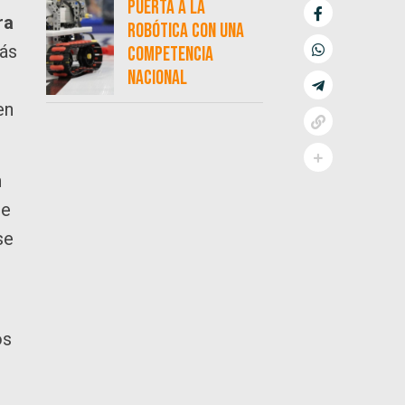
puerta a la
ra
robótica con una
más
competencia
nacional
en
n
ue
se
os