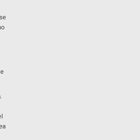
 se
no
ue
.
el
ea