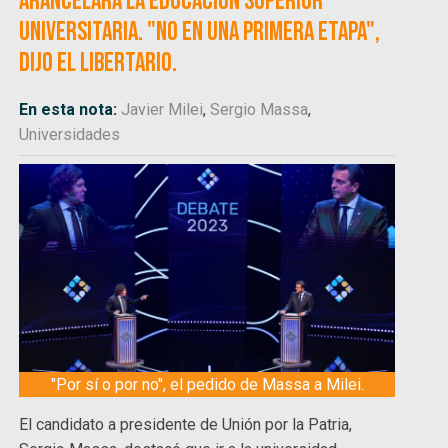
arancelará la educación superior
universitaria. "No en una primera etapa",
dijo el libertario.
En esta nota:
Javier Milei
,
Sergio Massa
,
Universidades
"Por sí o por no", el pedido de Massa a Milei.
El candidato a presidente de Unión por la Patria,