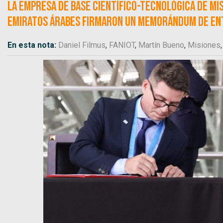
La empresa de base científico-tecnológica de Misi
Emiratos Árabes firmaron un Memorándum de Ent
En esta nota:
Daniel Filmus
,
FANIOT
,
Martín Bueno
,
Misiones