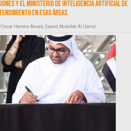
ones y el Ministerio de Inteligencia Artificial de
endimiento en esas áreas.
,
Oscar Herrera Ahuad
,
Saeed Abdullah Al Qamzi