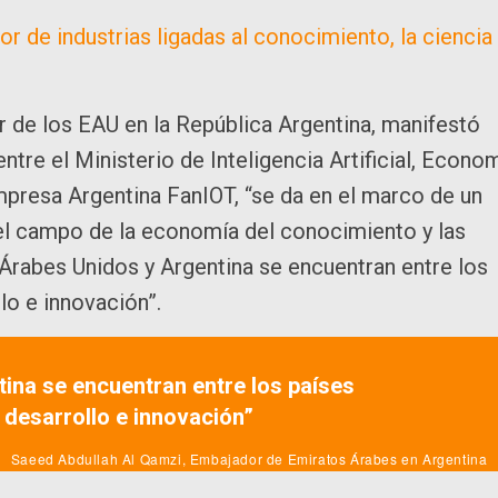
 de industrias ligadas al conocimiento, la ciencia
 de los EAU en la República Argentina, manifestó
re el Ministerio de Inteligencia Artificial, Econo
Empresa Argentina FanIOT, “se da en el marco de un
 el campo de la economía del conocimiento y las
Árabes Unidos y Argentina se encuentran entre los
lo e innovación”.
ina se encuentran entre los países
 desarrollo e innovación”
Saeed Abdullah Al Qamzi, Embajador de Emiratos Árabes en Argentina