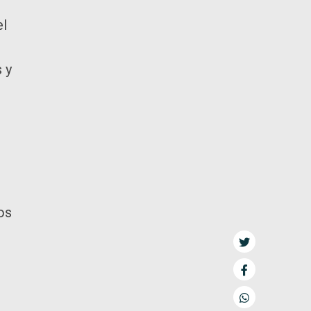
el
 y
os