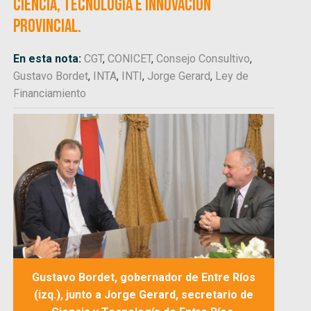
Ciencia, Tecnología e Innovación
provincial.
En esta nota:
CGT
,
CONICET
,
Consejo Consultivo
,
Gustavo Bordet
,
INTA
,
INTI
,
Jorge Gerard
,
Ley de
Financiamiento
Gustavo Bordet, gobernador de Entre Ríos
(izq.), junto a Jorge Gerard, secretario de