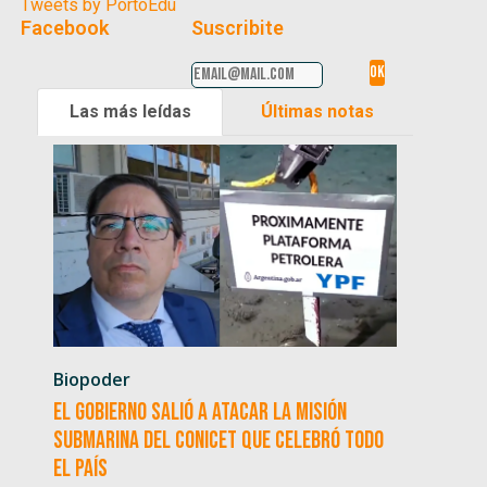
Tweets by PortoEdu
Facebook
Suscribite
Las más leídas
Últimas notas
Biopoder
El Gobierno salió a atacar la misión
submarina del CONICET que celebró todo
el país