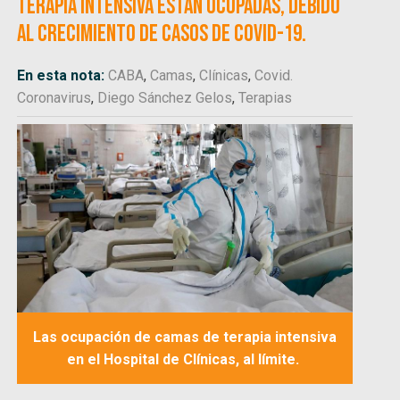
terapia intensiva están ocupadas, debido
al crecimiento de casos de Covid-19.
En esta nota:
CABA
,
Camas
,
Clínicas
,
Covid.
Coronavirus
,
Diego Sánchez Gelos
,
Terapias
Las ocupación de camas de terapia intensiva
en el Hospital de Clínicas, al límite.