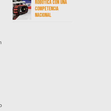
robótica con una
competencia
nacional
n
o