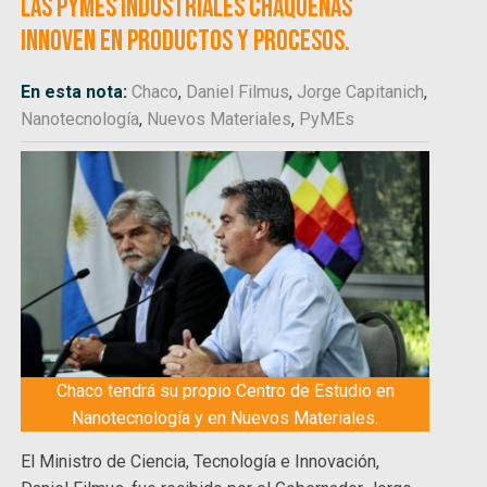
las PyMEs industriales chaqueñas
innoven en productos y procesos.
En esta nota:
Chaco
,
Daniel Filmus
,
Jorge Capitanich
,
Nanotecnología
,
Nuevos Materiales
,
PyMEs
Chaco tendrá su propio Centro de Estudio en
Nanotecnología y en Nuevos Materiales.
El Ministro de Ciencia, Tecnología e Innovación,