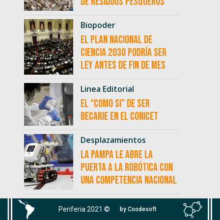
de residuos pesqueros
Biopoder
El Plan Nacional de
Ciencia 2030 podría ser
ley antes de fin de mes
Linea Editorial
El “como si” de ser
becarie en el CONICET
Desplazamientos
La Pampa le abre la
puerta a la robótica con
una competencia nacional
Periferia 2021 ©
by Coodesoft