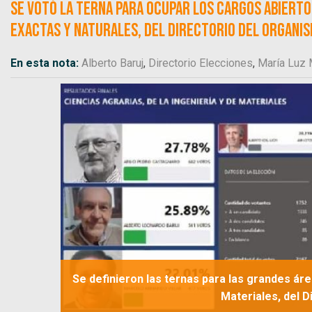
Se votó la terna para ocupar los cargos abiertos
Exactas y Naturales, del directorio del organism
En esta nota:
Alberto Baruj
,
Directorio Elecciones
,
María Luz 
Se definieron las ternas para las grandes áre
Materiales, del D