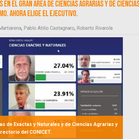
 en el Gran Area de Ciencias Agrarias y de Ciencia
o. Ahora elige el Ejecutivo.
Martiarena
,
Pablo Atilio Castagnaro
,
Roberto Rivarola
as de Exactas y Naturales y de Ciencias Agrarias y
irectorio del CONICET.