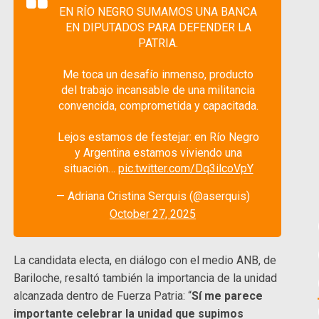
EN RÍO NEGRO SUMAMOS UNA BANCA
EN DIPUTADOS PARA DEFENDER LA
PATRIA.
Me toca un desafío inmenso, producto
del trabajo incansable de una militancia
convencida, comprometida y capacitada.
Lejos estamos de festejar: en Río Negro
y Argentina estamos viviendo una
situación…
pic.twitter.com/Dq3ilcoVpY
— Adriana Cristina Serquis (@aserquis)
October 27, 2025
La candidata electa, en diálogo con el medio ANB, de
Bariloche, resaltó también la importancia de la unidad
alcanzada dentro de Fuerza Patria: “
Sí me parece
importante celebrar la unidad que supimos