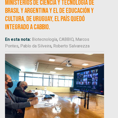
ministerios de Ciencia y Tecnología de
Brasil y Argentina y el de Educación y
Cultura, de Uruguay, el país quedó
integrado a CABBIO.
En esta nota:
Biotecnología
,
CABBIO
,
Marcos
Pontes
,
Pablo da Silveira
,
Roberto Salvarezza