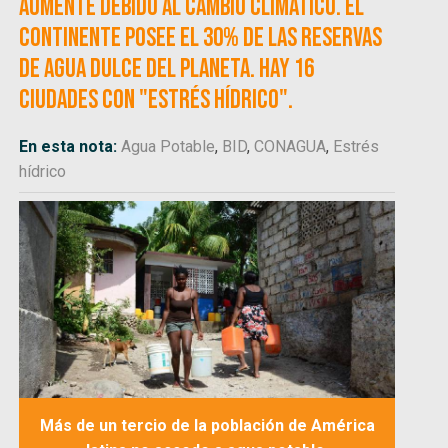
aumente debido al cambio climático. El
continente posee el 30% de las reservas
de agua dulce del planeta. Hay 16
ciudades con "estrés hídrico".
En esta nota:
Agua Potable
,
BID
,
CONAGUA
,
Estrés
hídrico
Más de un tercio de la población de América