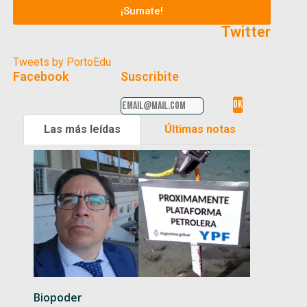
¡Sumate!
Twitter
Tweets by PortoEdu
Facebook
Suscribite
Las más leídas
Últimas notas
Biopoder