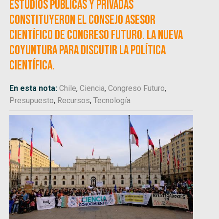
estudios públicas y privadas
constituyeron el Consejo Asesor
Científico de Congreso Futuro. La nueva
coyuntura para discutir la política
científica.
En esta nota:
Chile
,
Ciencia
,
Congreso Futuro
,
Presupuesto
,
Recursos
,
Tecnología