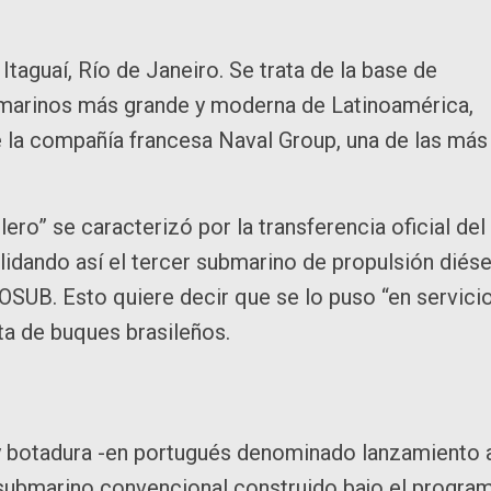
taguaí, Río de Janeiro. Se trata de la base de
marinos más grande y moderna de Latinoamérica,
e la compañía francesa Naval Group, una de las más
ro” se caracterizó por la transferencia oficial del
idando así el tercer submarino de propulsión diése
OSUB. Esto quiere decir que se lo puso “en servici
ota de buques brasileños.
 y botadura -en portugués denominado lanzamiento 
 submarino convencional construido bajo el progra