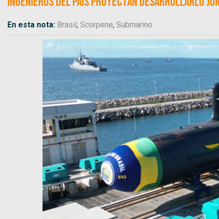
Ingenieros del país proyectan desarrollarlo jun
En esta nota:
Brasil
,
Scorpene
,
Submarino