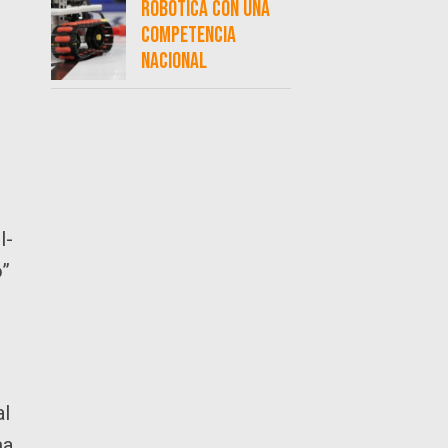
robótica con una
competencia
nacional
l-
o”
al
ma