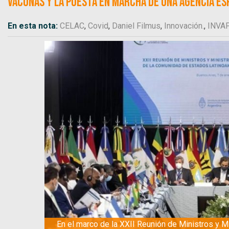
vacunas y la puesta en marcha de una agencia es
En esta nota:
CELAC
,
Covid
,
Daniel Filmus
,
Innovación.
,
INVA
En el marco de la XXII Reunión de Ministros y M