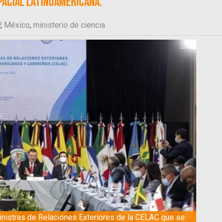
pacial latinoamericana.
P
,
México
,
ministerio de ciencia
inistras de Relaciones Exteriores de la CELAC que se