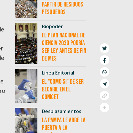
partir de residuos
pesqueros
Biopoder
de
El Plan Nacional de
Ciencia 2030 podría
er
ser ley antes de fin
de
de mes
Linea Editorial
se
El “como si” de ser
becarie en el
tro
CONICET
Desplazamientos
La Pampa le abre la
puerta a la