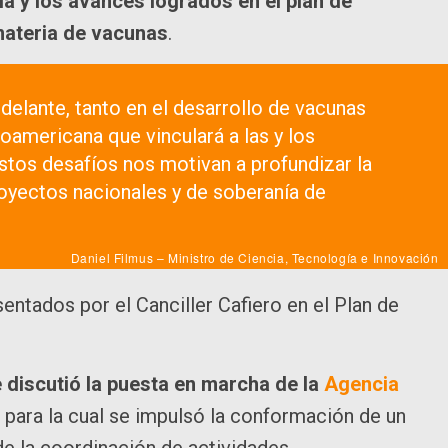
a y los avances logrados en el plan de
 materia de vacunas
.
elante, tanto en el desarrollo de vacunas
oamericana que vinculará a las y los
stos desafíos nos motivan a profundizar la
royectos nacionales y de soberanía de
Daniel Filmus – Ministro de Ciencia, Tecnología e Innovación
ntados por el Canciller Cafiero en el Plan de
 discutió la puesta en marcha de la
Agencia
para la cual se impulsó la conformación de un
 la coordinación de actividades.