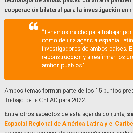
tecnología de ambos países durante la pandemi
cooperación bilateral para la investigación en
“Tenemos mucho para trabajar por d
como de una agencia espacial latin
investigadores de ambos países. E
reconstrucción y a reafirmar los p
ambos pueblos”.
Ambos temas forman parte de los 15 puntos prese
Trabajo de la CELAC para 2022.
Entre otros aspectos de esta agenda conjunta,
se
Espacial Regional de América Latina y
el Caribe
mecanismo regional de cooperación encargado de