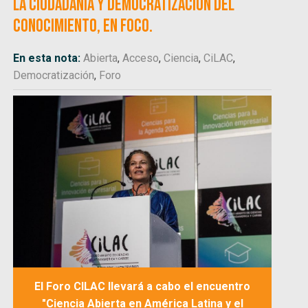
la ciudadanía y democratización del
conocimiento, en foco.
En esta nota:
Abierta
,
Acceso
,
Ciencia
,
CiLAC
,
Democratización
,
Foro
El Foro CILAC llevará a cabo el encuentro
"Ciencia Abierta en América Latina y el