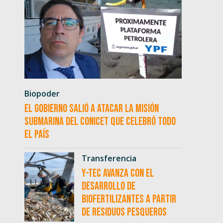
Biopoder
El Gobierno salió a atacar la misión
submarina del CONICET que celebró todo
el país
Transferencia
Y-TEC avanza con el
desarrollo de
biofertilizantes a partir
de residuos pesqueros