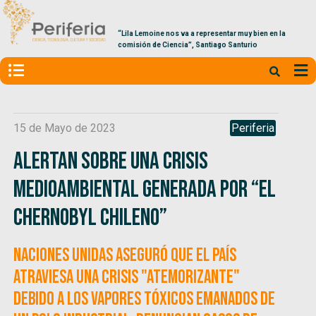
“Lila Lemoine nos va a representar muy bien en la
comisión de Ciencia”, Santiago Santurio
15 de Mayo de 2023
Periferia
Alertan sobre una crisis
medioambiental generada por “el
Chernobyl Chileno”
Naciones Unidas aseguró que el país
atraviesa una crisis "atemorizante"
debido a los vapores tóxicos emanados de