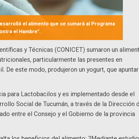
desarrolló el alimento que se sumará al Programa
ontra el Hambre".
ientíficas y Técnicas (CONICET) sumaron un alimen
tricionales, particularmente las presentes en
il. De este modo, produjeron un yogurt, que apunta
ncia para Lactobacilos y es implementado desde el
rollo Social de Tucumán, a través de la Dirección 
mado entre el Consejo y el Gobierno de la provincia
salta los beneficios del alimento: ?Mediante estudi