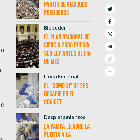
partir de residuos
pesqueros
Biopoder
El Plan Nacional de
Ciencia 2030 podría
to
ser ley antes de fin
de mes
rá
Linea Editorial
El “como si” de ser
becarie en el
CONICET
de
Desplazamientos
La Pampa le abre la
puerta a la
os