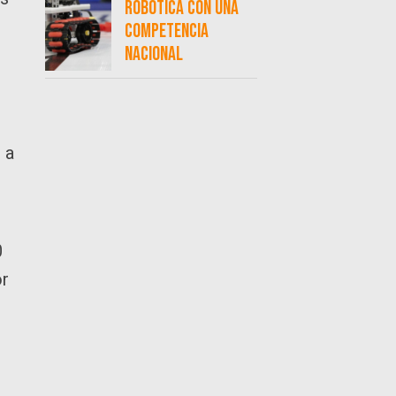
robótica con una
competencia
nacional
 a
0
or