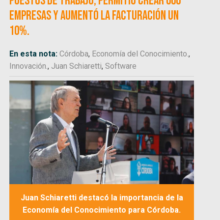
puestos de trabajo, permitió crear 600
empresas y aumentó la facturación un
10%.
En esta nota:
Córdoba
,
Economía del Conocimiento.
,
Innovación.
,
Juan Schiaretti
,
Software
Juan Schiaretti destacó la importancia de la
Economía del Conocimiento para Córdoba.