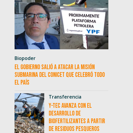
Biopoder
El Gobierno salió a atacar la misión
submarina del CONICET que celebró todo
el país
Transferencia
Y-TEC avanza con el
desarrollo de
biofertilizantes a partir
de residuos pesqueros