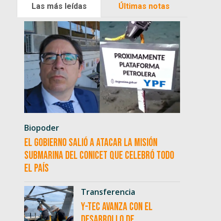
Las más leídas
Últimas notas
Biopoder
El Gobierno salió a atacar la misión
submarina del CONICET que celebró todo
el país
Transferencia
Y-TEC avanza con el
desarrollo de