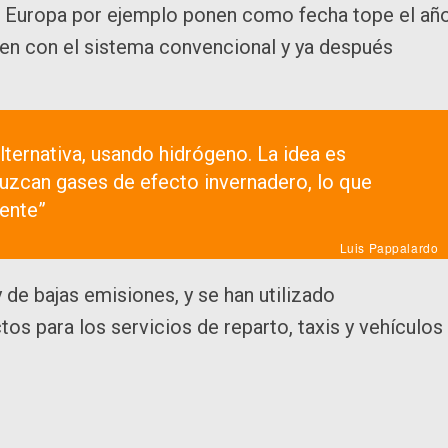
en Europa por ejemplo ponen como fecha tope el añ
nen con el sistema convencional y ya después
ternativa, usando hidrógeno. La idea es
uzcan gases de efecto invernadero, lo que
ente”
Luis Pappalardo
 de bajas emisiones, y se han utilizado
os para los servicios de reparto, taxis y vehículos