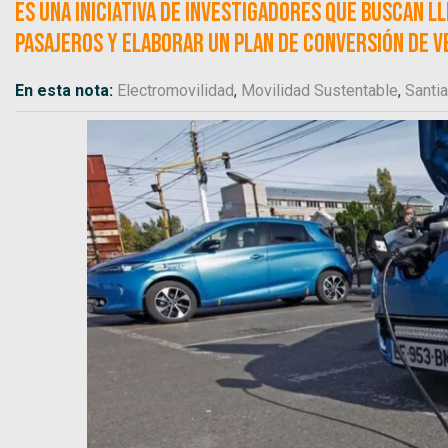
Es una iniciativa de investigadores que buscan l
pasajeros y elaborar un plan de conversión de 
En esta nota:
Electromovilidad
,
Movilidad Sustentable
,
Santi