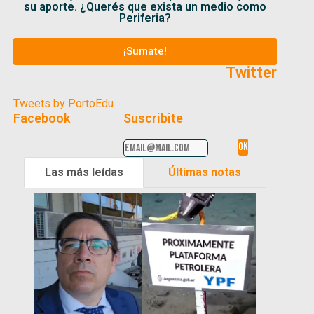
su aporte. ¿Querés que exista un medio como
Periferia?
¡Sumate!
Twitter
Tweets by PortoEdu
Facebook
Suscribite
Las más leídas
Últimas notas