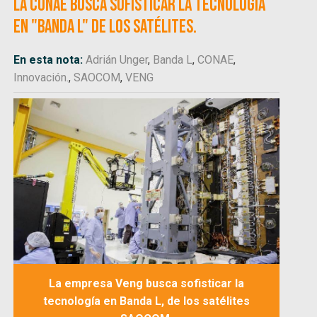
la CONAE busca sofisticar la tecnología
en "Banda L" de los satélites.
En esta nota:
Adrián Unger
,
Banda L
,
CONAE
,
Innovación.
,
SAOCOM
,
VENG
La empresa Veng busca sofisticar la
tecnología en Banda L, de los satélites