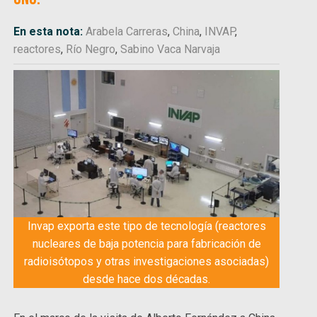
En esta nota:
Arabela Carreras
,
China
,
INVAP
,
reactores
,
Río Negro
,
Sabino Vaca Narvaja
Invap exporta este tipo de tecnología (reactores
nucleares de baja potencia para fabricación de
radioisótopos y otras investigaciones asociadas)
desde hace dos décadas.