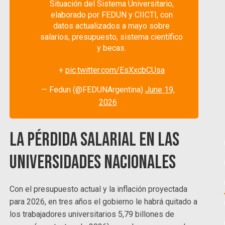
Situación del Sistema Universitario,
elaborado por FEDUN y CIICTI, con
datos actualizados a mayo sobre
salarios, presupuesto, sistema científico
y becas.
+
pic.twitter.com/EsXxcbCUsa
— Fedun (@FEDUNArgentina)
June 19,
2026
La pérdida salarial en las
universidades nacionales
Con el presupuesto actual y la inflación proyectada
para 2026, en tres años el gobierno le habrá quitado a
los trabajadores universitarios 5,79 billones de