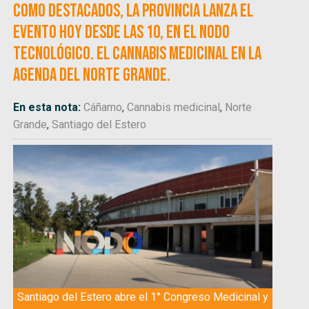
como destacados, la provincia lanza el
evento hoy desde las 10, en el Nodo
Tecnológico. El cannabis medicinal en la
agenda del norte grande.
En esta nota:
Cáñamo
,
Cannabis medicinal
,
Norte
Grande
,
Santiago del Estero
Santiago del Estero abre el 1° Congreso Medicinal y