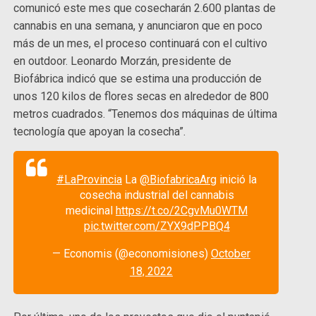
comunicó este mes que cosecharán 2.600 plantas de
cannabis en una semana, y anunciaron que en poco
más de un mes, el proceso continuará con el cultivo
en outdoor. Leonardo Morzán, presidente de
Biofábrica indicó que se estima una producción de
unos 120 kilos de flores secas en alrededor de 800
metros cuadrados. “Tenemos dos máquinas de última
tecnología que apoyan la cosecha”.
#LaProvincia
La
@BiofabricaArg
inició la
cosecha industrial del cannabis
medicinal
https://t.co/2CgvMu0WTM
pic.twitter.com/ZYX9dPPBQ4
— Economis (@economisiones)
October
18, 2022