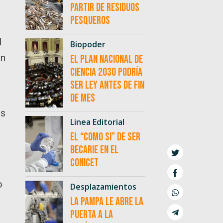
partir de residuos
pesqueros
l
Biopoder
an
El Plan Nacional de
Ciencia 2030 podría
ser ley antes de fin
de mes
os
Linea Editorial
El “como si” de ser
becarie en el
CONICET
o
Desplazamientos
La Pampa le abre la
puerta a la