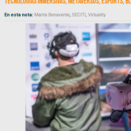
tecnologías inmersivas, metaversos, esports, blo
En esta nota:
Marita Benavente
,
SECITI
,
Virtuality