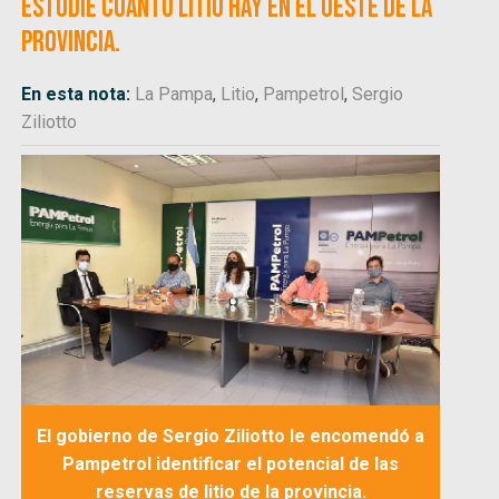
estudie cuánto litio hay en el oeste de la
provincia.
En esta nota:
La Pampa
,
Litio
,
Pampetrol
,
Sergio
Ziliotto
El gobierno de Sergio Ziliotto le encomendó a
Pampetrol identificar el potencial de las
reservas de litio de la provincia.