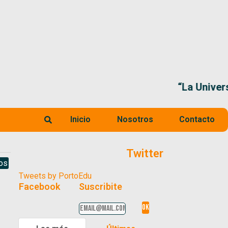
ís que piensa Milei”, Alejandro Villar
Inicio
Nosotros
Contacto
Twitter
os
Tweets by PortoEdu
Facebook
Suscribite