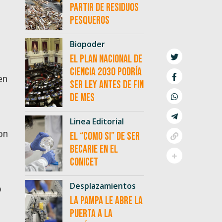
partir de residuos
pesqueros
Biopoder
El Plan Nacional de
Ciencia 2030 podría
en
ser ley antes de fin
de mes
.
Linea Editorial
on
El “como si” de ser
becarie en el
CONICET
Desplazamientos
o
La Pampa le abre la
puerta a la