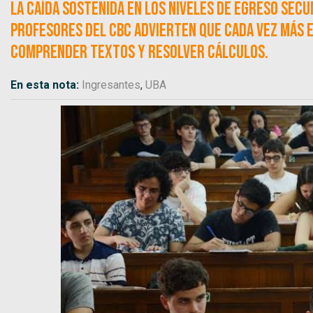
La caída sostenida en los niveles de egreso secu
Profesores del CBC advierten que cada vez más 
comprender textos y resolver cálculos.
En esta nota:
Ingresantes
,
UBA