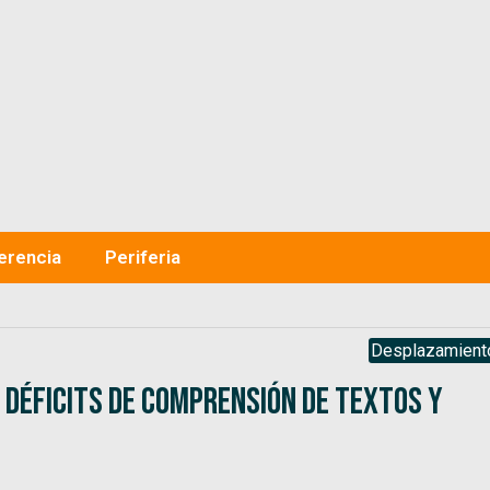
“La Universidad no encaja en el modelo de pa
erencia
Periferia
Desplazamient
 déficits de comprensión de textos y