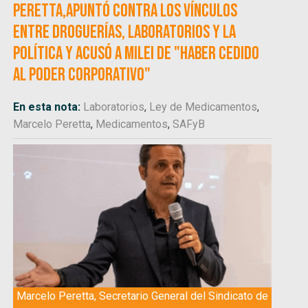
Peretta,apuntó contra los vínculos
entre droguerías, laboratorios y la
política y acusó a Milei de "haber cedido
al poder corporativo"
En esta nota:
Laboratorios
,
Ley de Medicamentos
,
Marcelo Peretta
,
Medicamentos
,
SAFyB
Marcelo Peretta, Secretario General del Sindicato de