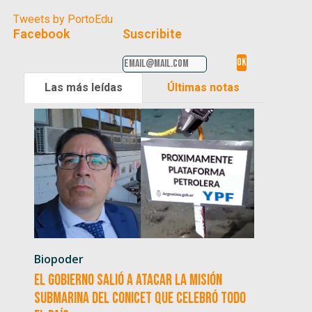
Tweets by PortoEdu
Facebook
Suscribite
Las más leídas
Últimas notas
Biopoder
El Gobierno salió a atacar la misión
submarina del CONICET que celebró todo