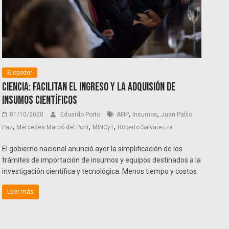
Biopoder
Ciencia: facilitan el ingreso y la adquisión de
insumos científicos
,
,
01/10/2020
Eduardo Porto
AFIP
Insumos
Juan Pablo
,
,
,
Paz
Mercedes Marcó del Pont
MINCyT
Roberto Salvarezza
El gobierno nacional anunció ayer la simplificación de los
trámites de importación de insumos y equipos destinados a la
investigación científica y tecnológica. Menos tiempo y costos.
Leer más