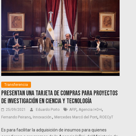
Transferencia
Presentan una tarjeta de compras para proyectos
de investigación en Ciencia y Tecnología
,
,
25/09/2021
Eduardo Porto
AFIP
Agencia I+D+i
,
,
,
Fernando Peirano
Innovación.
Mercedes Marcó del Pont
ROECyT
Es para facilitar la adquisición de insumos para quienes