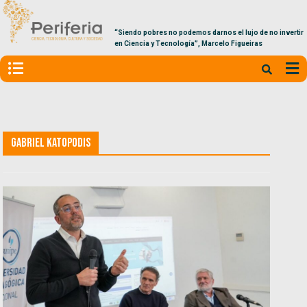
“Siendo pobres no podemos darnos el lujo de no invertir
en Ciencia y Tecnología”, Marcelo Figueiras
Gabriel Katopodis