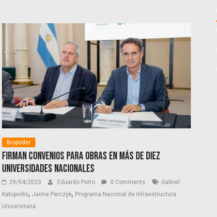
Biopoder
Firman convenios para obras en más de diez
universidades nacionales
29/04/2023
Eduardo Porto
0 Comments
Gabriel
,
,
Katopodis
Jaime Perczyk
Programa Nacional de Infraestructura
Universitaria