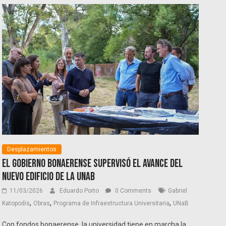
Desplazamientos
El gobierno bonaerense supervisó el avance del
nuevo edificio de la UNaB
11/03/2026
Eduardo Porto
0 Comments
Gabriel
,
,
,
Katopodis
Obras
Programa de Infraestructura Universitaria
UNaB
Con fondos bonaerense, la universidad tiene en marcha la