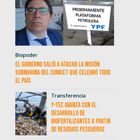
Biopoder
El Gobierno salió a atacar la misión
submarina del CONICET que celebró todo
el país
Transferencia
Y-TEC avanza con el
desarrollo de
biofertilizantes a partir
de residuos pesqueros