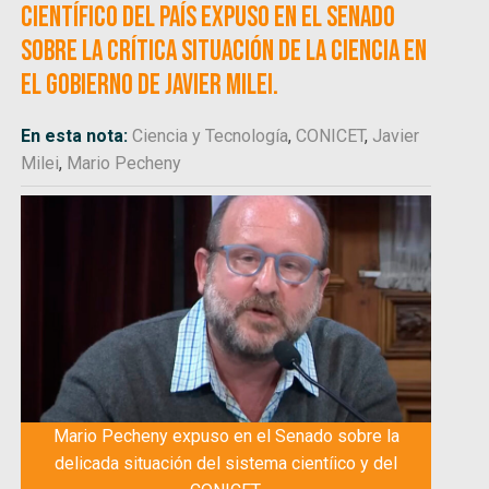
científico del país expuso en el Senado
sobre la crítica situación de la ciencia en
el gobierno de Javier Milei.
En esta nota:
Ciencia y Tecnología
,
CONICET
,
Javier
Milei
,
Mario Pecheny
Mario Pecheny expuso en el Senado sobre la
delicada situación del sistema cientíico y del