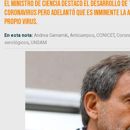
El ministro de ciencia destacó el desarrollo d
coronavirus pero adelantó que es inminente la a
propio virus.
En esta nota:
Andrea Gamarnik
,
Anticuerpos
,
CONICET
,
Corona
serológicos
,
UNSAM