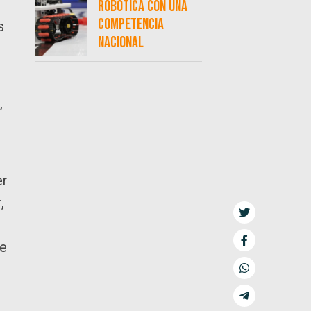
robótica con una
competencia
s
nacional
,
er
,
ne