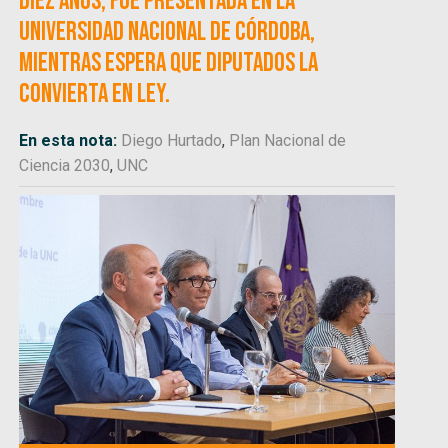
diez años, fue presentada en la
Universidad Nacional de Córdoba,
mientras espera que Diputados la
convierta en Ley.
En esta nota:
Diego Hurtado
,
Plan Nacional de
Ciencia 2030
,
UNC