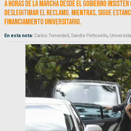
A horas de la marcha desde el Gobierno insiste
deslegitimar el reclamo. Mientras, sigue estanca
Financiamiento Universitario.
En esta nota:
Carlos Torrendell
,
Sandra Pettovello
,
Universid