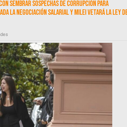
n con sembrar sospechas de corrupción para
da la negociación salarial y Milei vetará la Ley d
ades