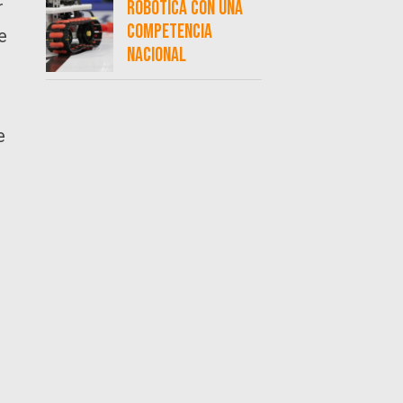
r
robótica con una
competencia
e
nacional
e