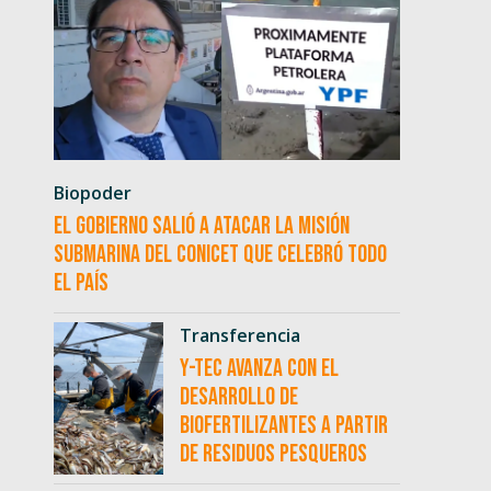
Biopoder
El Gobierno salió a atacar la misión
submarina del CONICET que celebró todo
el país
Transferencia
Y-TEC avanza con el
desarrollo de
biofertilizantes a partir
de residuos pesqueros