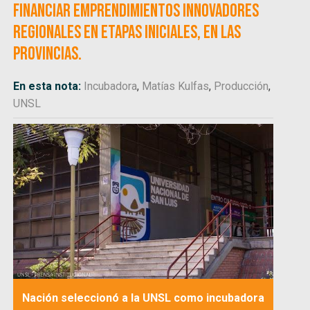
financiar emprendimientos innovadores
regionales en etapas iniciales, en las
provincias.
En esta nota:
Incubadora
,
Matías Kulfas
,
Producción
,
UNSL
Nación seleccionó a la UNSL como incubadora