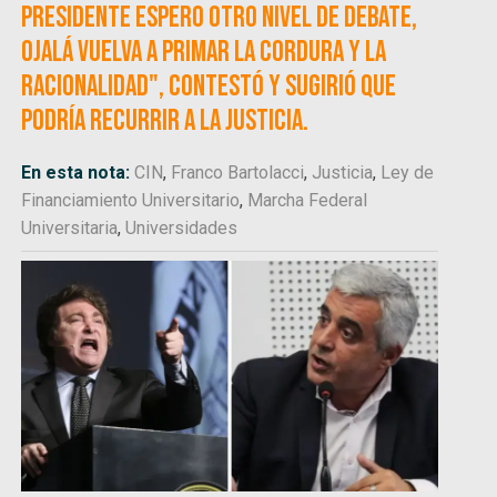
presidente espero otro nivel de debate,
ojalá vuelva a primar la cordura y la
racionalidad", contestó y sugirió que
podría recurrir a la Justicia.
En esta nota:
CIN
,
Franco Bartolacci
,
Justicia
,
Ley de
Financiamiento Universitario
,
Marcha Federal
Universitaria
,
Universidades