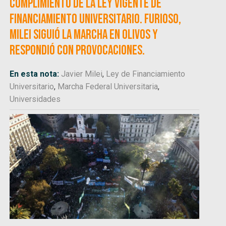
cumplimiento de la ley vigente de
financiamiento universitario. Furioso,
Milei siguió la marcha en Olivos y
respondió con provocaciones.
En esta nota:
Javier Milei
,
Ley de Financiamiento
Universitario
,
Marcha Federal Universitaria
,
Universidades