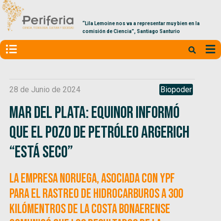
“Lila Lemoine nos va a representar muy bien en la
comisión de Ciencia”, Santiago Santurio
28 de Junio de 2024
Biopoder
Mar del Plata: Equinor informó
que el pozo de petróleo Argerich
“está seco”
La empresa noruega, asociada con YPF
para el rastreo de hidrocarburos a 300
kilómentros de la costa bonaerense