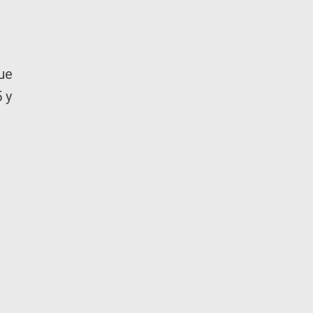
que
 y