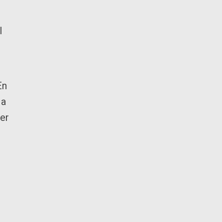
l
En
 a
er