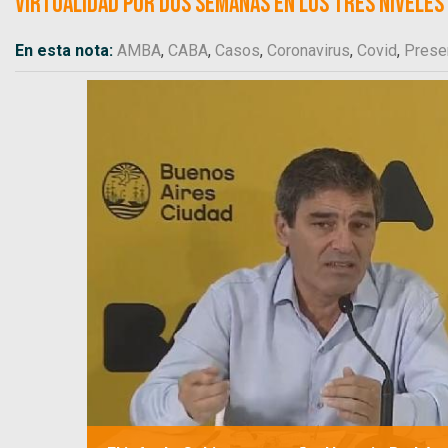
virtualidad por dos semanas en los tres niveles 
En esta nota:
AMBA
,
CABA
,
Casos
,
Coronavirus
,
Covid
,
Prese