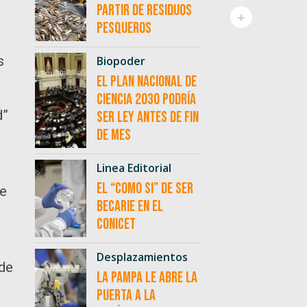
partir de residuos
pesqueros
s
Biopoder
El Plan Nacional de
Ciencia 2030 podría
d”
ser ley antes de fin
de mes
Linea Editorial
El “como si” de ser
de
becarie en el
CONICET
Desplazamientos
 de
La Pampa le abre la
puerta a la