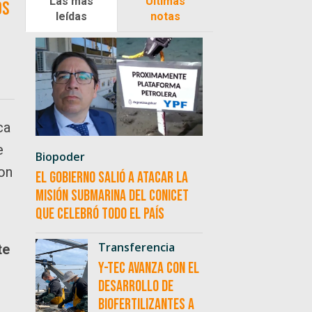
Las más
Últimas
os
leídas
notas
ca
e
Biopoder
con
El Gobierno salió a atacar la
misión submarina del CONICET
que celebró todo el país
Transferencia
te
Y-TEC avanza con el
desarrollo de
biofertilizantes a