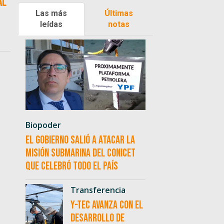
al
Las más
Últimas
leídas
notas
Biopoder
El Gobierno salió a atacar la
misión submarina del CONICET
que celebró todo el país
Transferencia
Y-TEC avanza con el
desarrollo de