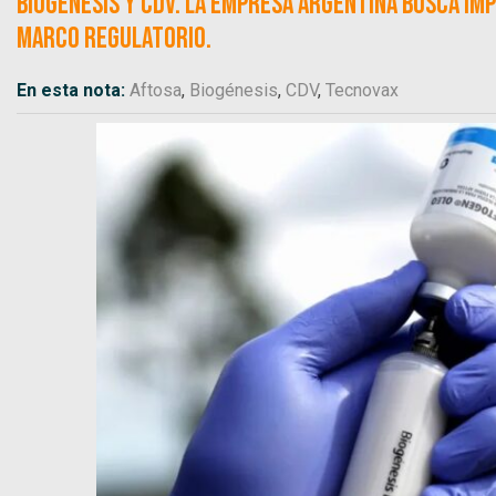
Biogénesis y CDV. La empresa argentina busca im
marco regulatorio.
En esta nota:
Aftosa
,
Biogénesis
,
CDV
,
Tecnovax