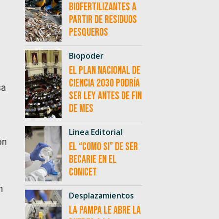
biofertilizantes a
partir de residuos
pesqueros
Biopoder
El Plan Nacional de
.
Ciencia 2030 podría
sa
ser ley antes de fin
de mes
Linea Editorial
ón
El “como si” de ser
becarie en el
CONICET
n
Desplazamientos
La Pampa le abre la