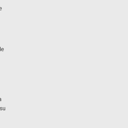
e
de
a
 su