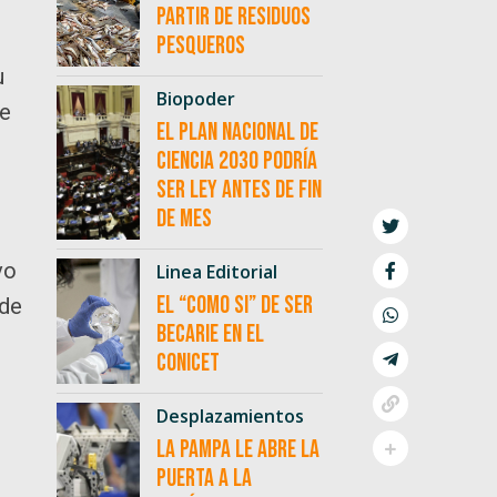
partir de residuos
pesqueros
u
Biopoder
te
El Plan Nacional de
Ciencia 2030 podría
ser ley antes de fin
de mes
vo
Linea Editorial
El “como si” de ser
 de
becarie en el
CONICET
Desplazamientos
La Pampa le abre la
puerta a la