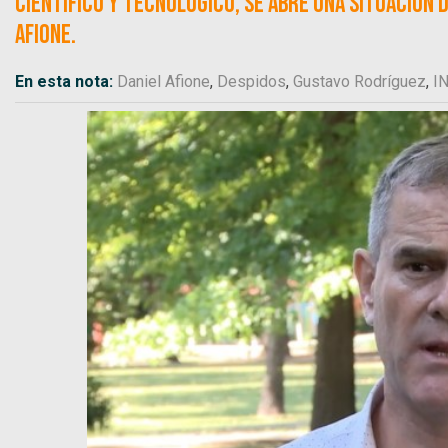
científico y tecnológico, se abre una situación d
Afione.
En esta nota:
Daniel Afione
,
Despidos
,
Gustavo Rodríguez
,
IN